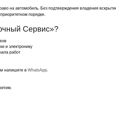
аво на автомобиль. Без подтверждения владения вскрытие
 приоритетном порядке.
очный Сервис»?
вов
и и электронику
чала работ
и напишите в
WhatsApp
.
ветим.